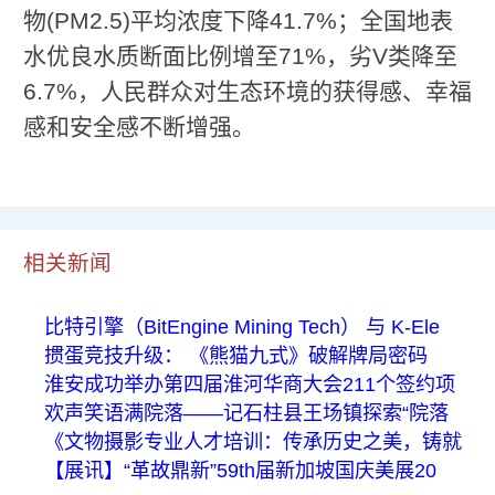
物(PM2.5)平均浓度下降41.7%；全国地表
水优良水质断面比例增至71%，劣V类降至
6.7%，人民群众对生态环境的获得感、幸福
感和安全感不断增强。
相关新闻
比特引擎（BitEngine Mining Tech） 与 K-Ele
掼蛋竞技升级： 《熊猫九式》破解牌局密码
淮安成功举办第四届淮河华商大会211个签约项
欢声笑语满院落——记石柱县王场镇探索“院落
《文物摄影专业人才培训：传承历史之美，铸就
【展讯】“革故鼎新”59th届新加坡国庆美展20