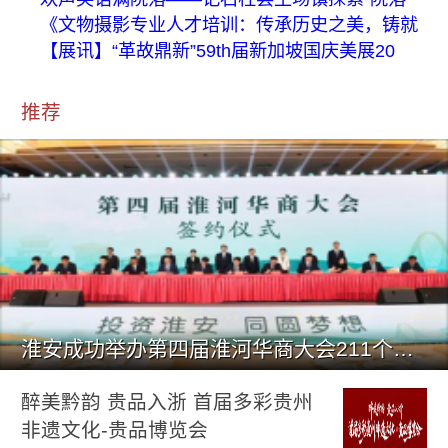
《文物摄影专业人才培训：传承历史之美，铸就
【展讯】“革故鼎新”59th届新加坡国庆美展20
推荐
淮安成功举办第四届淮河华商大会211个签约项目 总投资1486.
醉美黔韵 贵品入浙 首届多彩贵州
非遗文化-贵品博览会