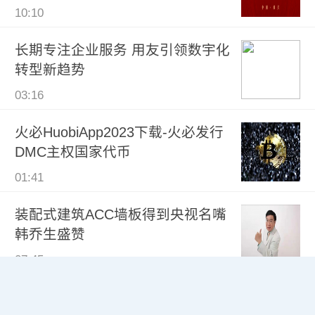
10:10
长期专注企业服务 用友引领数宇化
转型新趋势
03:16
火必HuobiApp2023下载-火必发行
DMC主权国家代币
01:41
装配式建筑ACC墙板得到央视名嘴
韩乔生盛赞
07:45
友链：
名车网
娱乐看点网
西安头条网
商务财经网
莲
都之声