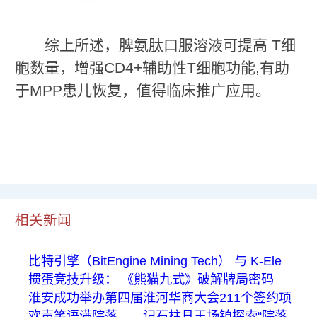
综上所述，脾氨肽口服溶液可提高 T细
胞数量，增强CD4+辅助性T细胞功能,有助
于MPP患儿恢复，值得临床推广应用。
相关新闻
比特引擎（BitEngine Mining Tech） 与 K-Ele
掼蛋竞技升级： 《熊猫九式》破解牌局密码
淮安成功举办第四届淮河华商大会211个签约项
欢声笑语满院落——记石柱县王场镇探索“院落