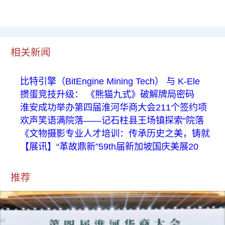
相关新闻
比特引擎（BitEngine Mining Tech） 与 K-Ele
掼蛋竞技升级： 《熊猫九式》破解牌局密码
淮安成功举办第四届淮河华商大会211个签约项
欢声笑语满院落——记石柱县王场镇探索“院落
《文物摄影专业人才培训：传承历史之美，铸就
【展讯】“革故鼎新”59th届新加坡国庆美展20
推荐